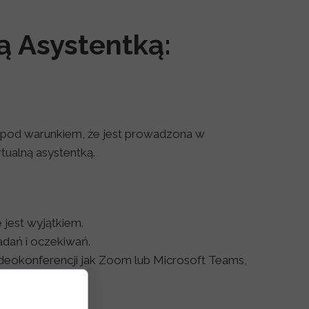
ą Asystentką:
 pod warunkiem, że jest prowadzona w
tualną asystentką.
 jest wyjątkiem.
adań i oczekiwań.
wideokonferencji jak Zoom lub Microsoft Teams,