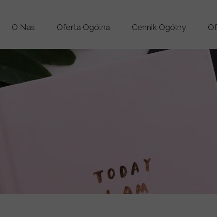
O Nas
Oferta Ogólna
Cennik Ogólny
Of