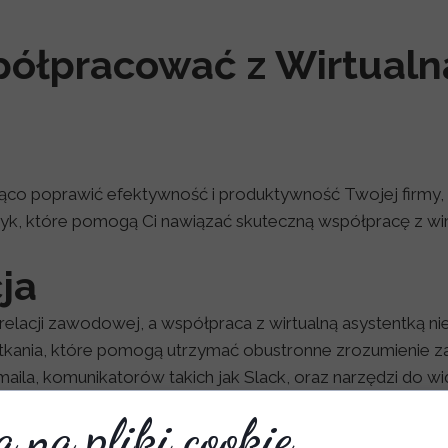
ółpracować z Wirtualn
ąco poprawić efektywność i produktywność Twojej firmy,
tyk, które pomogą Ci nawiązać skuteczną współpracę z wir
ja
elacji zawodowej, a współpraca z wirtualną asystentką nie
tkania, które pomogą utrzymać obustronne zrozumienie z
maila, komunikatorów takich jak Slack, oraz narzędzi do 
 na pliki cookie