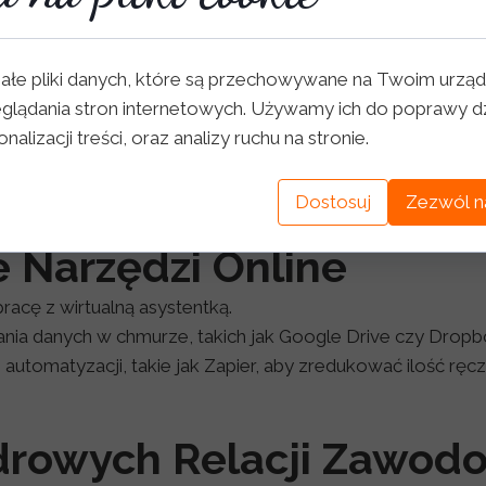
aniami
ałe pliki danych, które są przechowywane na Twoim urząd
 produktywnej współpracy.
glądania stron internetowych. Używamy ich do poprawy dz
ety zadań, aby wirtualna asystentka wiedziała, na czym pow
nalizacji treści, oraz analizy ruchu na stronie.
jektami:
Programy takie jak Trello, Asana czy Monday.co
Dostosuj
Zezwól n
 Narzędzi Online
acę z wirtualną asystentką.
ia danych w chmurze, takich jak Google Drive czy Dropb
automatyzacji, takie jak Zapier, aby zredukować ilość ręc
drowych Relacji Zawod