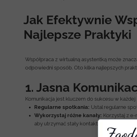
Jak Efektywnie Wsp
Najlepsze Praktyki
Współpraca z wirtualną asystentką może znacz
odpowiedni sposób. Oto kilka najlepszych prak
1. Jasna Komunikac
Komunikacja jest kluczem do sukcesu w każdej r
Regularne spotkania:
Ustal regularne spo
Wykorzystaj różne kanały:
Korzystaj z e-
aby utrzymać stały kontakt.
Zgoda